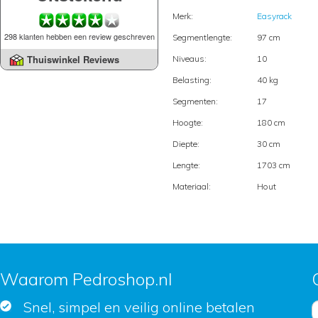
Merk:
Easyrack
298 klanten hebben een review geschreven
Segmentlengte:
97 cm
Thuiswinkel Reviews
Niveaus:
10
Belasting:
40 kg
Segmenten:
17
Hoogte:
180 cm
Diepte:
30 cm
Lengte:
1703 cm
Materiaal:
Hout
Waarom Pedroshop.nl
Snel, simpel en veilig online betalen