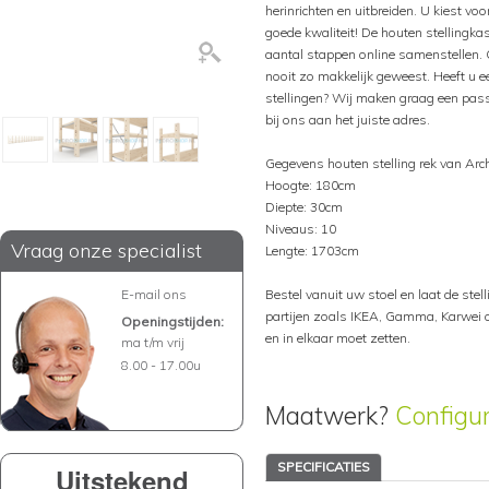
herinrichten en uitbreiden. U kiest voo
goede kwaliteit! De houten stellingka
aantal stappen online samenstellen. 
nooit zo makkelijk geweest. Heeft u ee
stellingen? Wij maken graag een pass
bij ons aan het juiste adres.
Gegevens houten stelling rek van Arc
Hoogte: 180cm
Diepte: 30cm
Niveaus: 10
Vraag onze specialist
Lengte: 1703cm
E-mail ons
Bestel vanuit uw stoel en laat de stelli
partijen zoals IKEA, Gamma, Karwei of
Openingstijden:
en in elkaar moet zetten.
ma t/m vrij
8.00 - 17.00u
Maatwerk?
Configu
SPECIFICATIES
Uitstekend