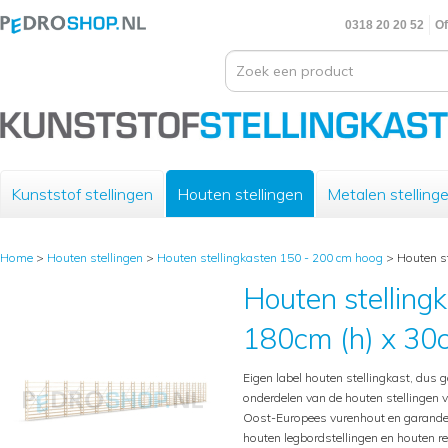
0318 20 20 52
Of
Kunststof stellingen
Houten stellingen
Metalen stelling
Home
>
Houten stellingen
>
Houten stellingkasten 150 - 200 cm hoog
>
Houten st
Houten stelling
180cm (h) x 30c
Eigen label houten stellingkast, dus g
onderdelen van de houten stellingen 
Oost-Europees vurenhout en garande
houten legbordstellingen en houten 