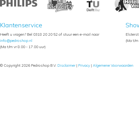
Klantenservice
Sho
Heeft u vragen? Bel 0318 20 20 52 of stuur een e-mail naar
Elsters
info@pedroshop.nl
(Ma t/m 
(Ma t/m vr 8.00 - 17.00 uur)
© Copyright 2026 Pedroshop B.V.
Disclaimer
|
Privacy
|
Algemene Voorwaarden