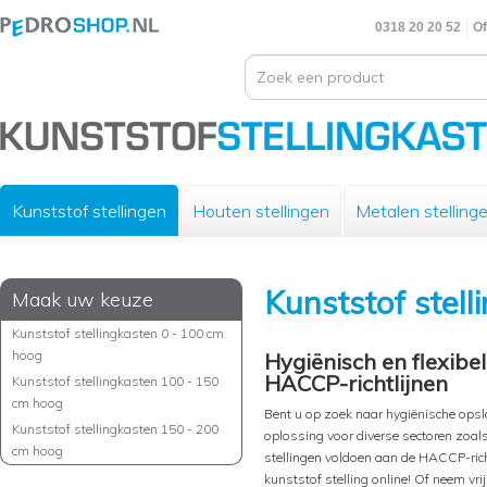
0318 20 20 52
Of
Kunststof stellingen
Houten stellingen
Metalen stelling
Kunststof stell
Maak uw keuze
Kunststof stellingkasten 0 - 100 cm
hoog
Hygiënisch en flexibe
HACCP-richtlijnen
Kunststof stellingkasten 100 - 150
cm hoog
Bent u op zoek naar hygiënische opsl
Kunststof stellingkasten 150 - 200
oplossing voor diverse sectoren zoa
cm hoog
stellingen voldoen aan de HACCP-richt
kunststof stelling online! Of neem vri