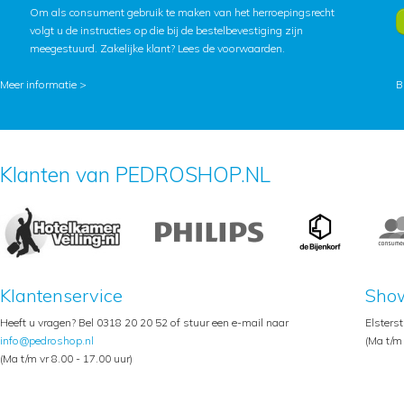
Om als consument gebruik te maken van het herroepingsrecht
volgt u de instructies op die bij de bestelbevestiging zijn
meegestuurd. Zakelijke klant?
Lees de voorwaarden
.
Meer informatie >
B
Klanten van PEDROSHOP.NL
Klantenservice
Sho
Heeft u vragen? Bel 0318 20 20 52 of stuur een e-mail naar
Elsters
info@pedroshop.nl
(Ma t/m 
(Ma t/m vr 8.00 - 17.00 uur)