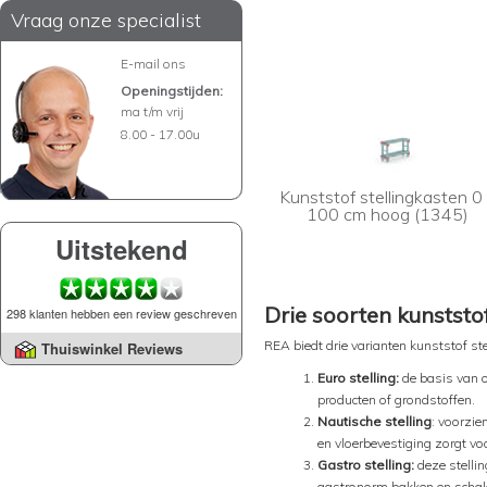
Vraag onze specialist
E-mail ons
Openingstijden:
ma t/m vrij
8.00 - 17.00u
Kunststof stellingkasten 0
100 cm hoog (1345)
Uitstekend
Drie soorten kunststo
298 klanten hebben een review geschreven
REA biedt drie varianten kunststof stel
Thuiswinkel Reviews
Euro stelling:
de basis van o
producten of grondstoffen.
Nautische stelling
: voorzie
en vloerbevestiging zorgt voor
Gastro stelling:
deze stellin
gastronorm bakken en schal