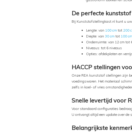
De perfecte kunststof 
Bij Kunststofstellingkast.nl kunt u u
Lengte: van
100 cm
tot
200 
Diepte: van
30 cm
tot
100 c
Onderruimte: van 12 cm tot
Niveaus: tot 6 niveaus
Opties: afdekplaten en verri
HACCP stellingen voor
Onze REA kunststof stellingen zijn b
voedingswaren. Het materiaal schimme
zelfs in koel- of vries omstandighede
Snelle levertijd voor 
Voor standaard configuraties bedraagt
U ontvangt altijd een update over de 
Belangrijkste kenmerk