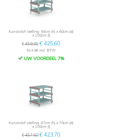
Kunststof stelling: 93cm (h) x 60cm (d)
x 100cm (l)
€ 425,60
€ 459,65
514,98 incl. BTW
UW VOORDEEL 7%
Kunststof stelling: 87cm (h) x 70cm (d)
x 100cm (l)
€ 423,70
€ 457,60