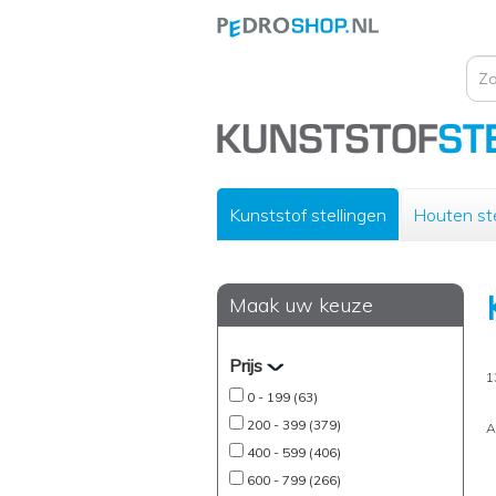
Kunststof stellingen
Houten ste
Maak uw keuze
Prijs
1
0 - 199 (63)
200 - 399 (379)
A
400 - 599 (406)
600 - 799 (266)