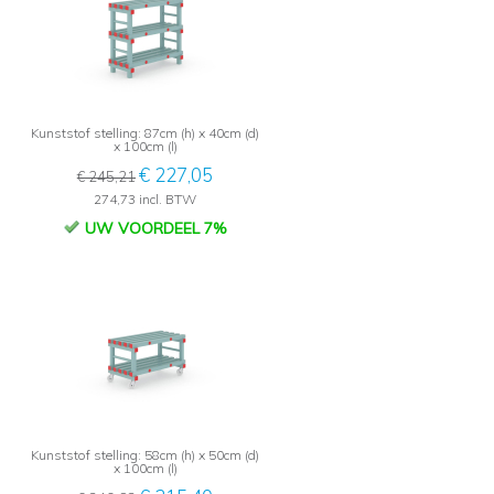
Kunststof stelling: 87cm (h) x 40cm (d)
x 100cm (l)
€ 227,05
€ 245,21
274,73 incl. BTW
UW VOORDEEL 7%
Kunststof stelling: 58cm (h) x 50cm (d)
x 100cm (l)