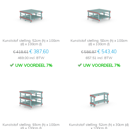
Kunststof stelling: 52cm (h) x 100cm
Kunststof stelling: 58cm (h) x 100cm
(d) x 100cm (l)
(d) x 100cm (l)
€ 387,60
€ 543,40
€ 418,61
€ 586,87
469,00 incl. BTW
657,51 incl. BTW
UW VOORDEEL 7%
UW VOORDEEL 7%
Kunststof stelling: 93cm (h) x 100cm
Kunststof stelling: 52cm (h) x 30cm (d)
(d) x 100cm (l)
x 100cm (l)