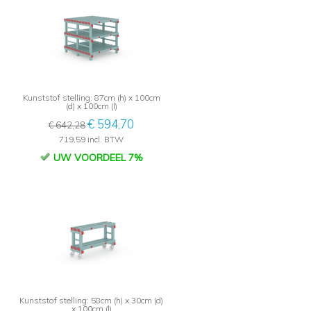
Kunststof stelling: 87cm (h) x 100cm
(d) x 100cm (l)
€ 594,70
€ 642,28
719,59 incl. BTW
UW VOORDEEL 7%
Kunststof stelling: 58cm (h) x 30cm (d)
x 100cm (l)