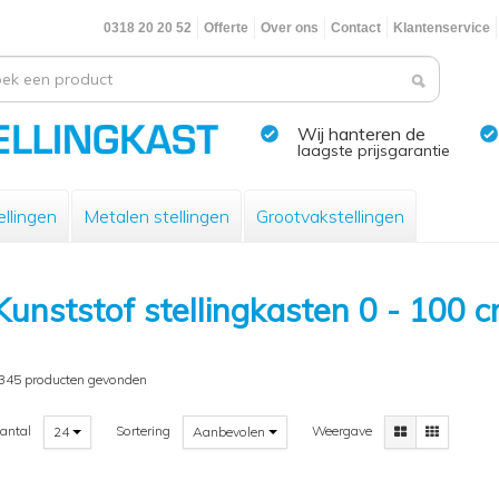
0318 20 20 52
Offerte
Over ons
Contact
Klantenservice
Wij hanteren de
laagste prijsgarantie
llingen
Metalen stellingen
Grootvakstellingen
Kunststof stellingkasten 0 - 100 
345 producten gevonden
antal
Sortering
Weergave
24
Aanbevolen