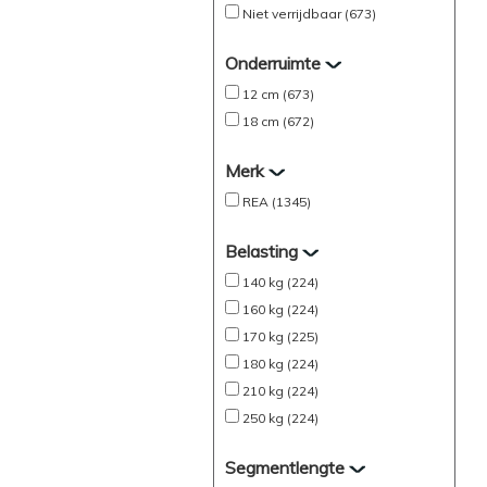
Niet verrijdbaar (673)
Onderruimte
12 cm (673)
18 cm (672)
Merk
REA (1345)
Belasting
140 kg (224)
160 kg (224)
170 kg (225)
180 kg (224)
210 kg (224)
250 kg (224)
Segmentlengte