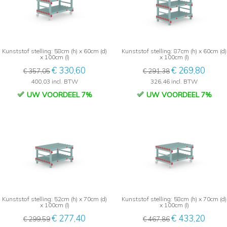
Kunststof stelling: 58cm (h) x 60cm (d)
Kunststof stelling: 87cm (h) x 60cm (d)
x 100cm (l)
x 100cm (l)
€ 330,60
€ 269,80
€ 357,05
€ 291,38
400,03 incl. BTW
326,46 incl. BTW
UW VOORDEEL 7%
UW VOORDEEL 7%
Kunststof stelling: 52cm (h) x 70cm (d)
Kunststof stelling: 58cm (h) x 70cm (d)
x 100cm (l)
x 100cm (l)
€ 277,40
€ 433,20
€ 299,59
€ 467,86