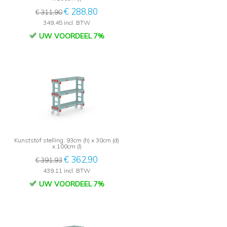
€ 288,80
€ 311,90
349,45 incl. BTW
UW VOORDEEL 7%
Kunststof stelling: 93cm (h) x 30cm (d)
x 100cm (l)
€ 362,90
€ 391,93
439,11 incl. BTW
UW VOORDEEL 7%