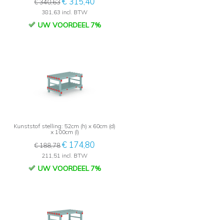
€ 315,40
€ 340,63
381,63 incl. BTW
UW VOORDEEL 7%
Kunststof stelling: 52cm (h) x 60cm (d)
x 100cm (l)
€ 174,80
€ 188,78
211,51 incl. BTW
UW VOORDEEL 7%