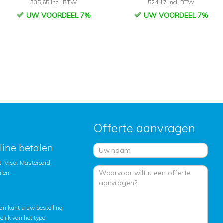
335,65 incl. BTW
524,17 incl. BTW
UW VOORDEEL 7%
UW VOORDEEL 7%
Offerte aanvragen
nline betalen
, Visa, Mastercard,
alen.
an kunt u uw bestelling
lijk van het type