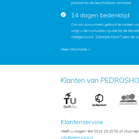
product en de beschikbare voorraad.
14 dagen bedenktijd
Om als consument gebruik te maken van
volgt u de instructies op die bij de beste
meegestuurd. Zakelijke klant?
Lees de v
Meer informatie >
Klanten van PEDROSHO
Klantenservice
Heeft u vragen? Bel 0318 20 20 52 of stuur ee
info@pedroshop.nl