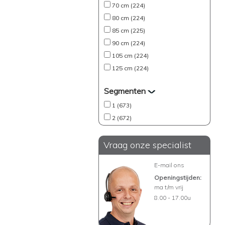
70 cm (224)
80 cm (224)
85 cm (225)
90 cm (224)
105 cm (224)
125 cm (224)
Segmenten
1 (673)
2 (672)
Vraag onze specialist
E-mail ons
Openingstijden:
ma t/m vrij
8.00 - 17.00u