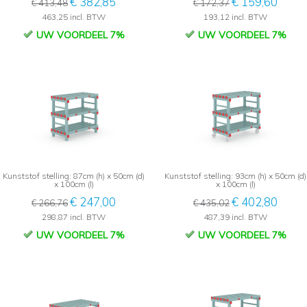
€ 382,85
€ 159,60
€ 413,48
€ 172,37
463,25 incl. BTW
193,12 incl. BTW
UW VOORDEEL 7%
UW VOORDEEL 7%
Kunststof stelling: 87cm (h) x 50cm (d)
Kunststof stelling: 93cm (h) x 50cm (d)
x 100cm (l)
x 100cm (l)
€ 247,00
€ 402,80
€ 266,76
€ 435,02
298,87 incl. BTW
487,39 incl. BTW
UW VOORDEEL 7%
UW VOORDEEL 7%