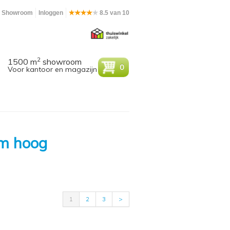
Showroom
Inloggen
8.5 van 10
2
1500 m
showroom
0
Voor kantoor en magazijn
cm hoog
1
2
3
>