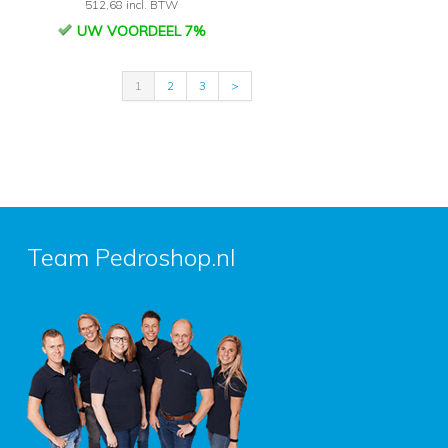
512,68 incl. BTW
UW VOORDEEL 7%
1
2
3
>
Team Pedroshop.nl