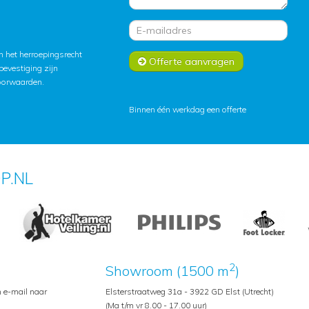
 het herroepingsrecht
Offerte aanvragen
lbevestiging zijn
oorwaarden
.
Binnen één werkdag een offerte
P.NL
2
Showroom (1500 m
)
n e-mail naar
Elsterstraatweg 31a - 3922 GD Elst (Utrecht)
(Ma t/m vr 8.00 - 17.00 uur)