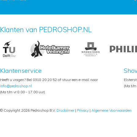
Klanten van PEDROSHOP.NL
Klantenservice
Sho
Heeft u vragen? Bel 0318 20 20 52 of stuur een e-mail naar
Elsters
info@pedroshop.nl
(Ma t/m 
(Ma t/m vr 8.00 - 17.00 uur)
© Copyright 2026 Pedroshop B.V.
Disclaimer
|
Privacy
|
Algemene Voorwaarden