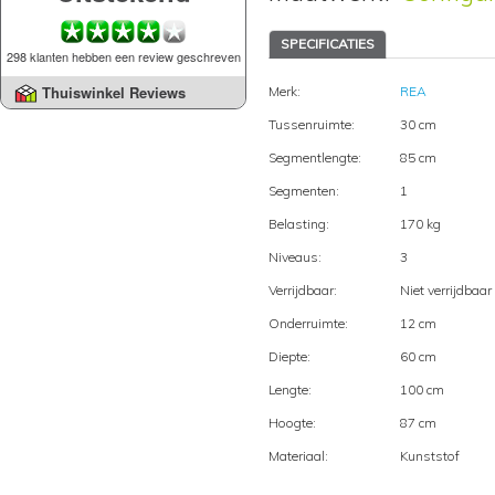
SPECIFICATIES
298 klanten hebben een review geschreven
Thuiswinkel Reviews
Merk:
REA
Tussenruimte:
30 cm
Segmentlengte:
85 cm
Segmenten:
1
Belasting:
170 kg
Niveaus:
3
Verrijdbaar:
Niet verrijdbaar
Onderruimte:
12 cm
Diepte:
60 cm
Lengte:
100 cm
Hoogte:
87 cm
Materiaal:
Kunststof