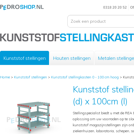
0318 20 20 52
Of
Kunststof stellingen
Houten stellingen
Metalen stelling
Home
>
Kunststof stellingen
>
Kunststof stellingkasten 0 - 100 cm hoog
>
Kunstst
Kunststof stelli
(d) x 100cm (l)
Stellingspecialist biedt u met de REA 
oplossing om uw voorraden op te sl
kunststof magazijnstellingen zijn onb
ziekenhuizen, laboratoria, schepen,