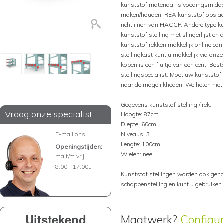
kunststof materiaal is voedingsmiddel
maken/houden. REA kunststof opsla
richtlijnen van HACCP. Andere type k
kunststof stelling met slingerlijst e
kunststof rekken makkelijk online con
stellingkast kunt u makkelijk via onze
kopen is een fluitje van een cent. Bes
stellingspecialist. Moet uw kunststof
naar de mogelijkheden. We heten niet v
Gegevens kunststof stelling / rek:
Vraag onze specialist
Hoogte: 87cm
Diepte: 60cm
E-mail ons
Niveaus: 3
Lengte: 100cm
Openingstijden:
Wielen: nee
ma t/m vrij
8.00 - 17.00u
Kunststof stellingen worden ook genoe
schappenstelling en kunt u gebruiken 
Uitstekend
Maatwerk?
Configu