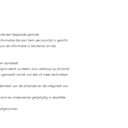
ende een bepaalde periode;
formatie die aan hem persoonlijk is gericht,
oor de informatie is bestemd, en die
ten aanbiedt;
organiseerd systeem voor verkoop op afstand
uik gemaakt wordt van één of meer technieken
ntiteit van de afzender en de integriteit van
ant en ondernemer gelijktijdig in dezelfde
 afgenomen.