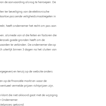
van de aanvaarding alsnog te herroepen. De
n ter beveiliging van de elektronische
r daartoe passende veiligheidsmaatregelen in
trekt, heeft ondernemer het recht om pas aan
en, alsmede van al die feiten en factoren die
derzoek goede gronden heeft om de
orwaarden te verbinden. De ondernemer die op
 uiterlijk binnen 3 dagen na het sluiten van
ergegeven) en tenzij op de website anders
en op de financiële markt en waar de
ntueel vermelde prijzen richtprijzen zijn,
klant die niet akkoord gaat met de wijziging
or Ondernemer.
stelproces getoond.