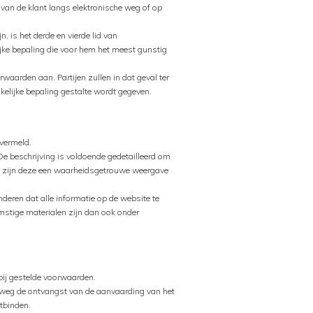
an de klant langs elektronische weg of op
 is het derde en vierde lid van
jke bepaling die voor hem het meest gunstig
rwaarden aan. Partijen zullen in dat geval ter
kelijke bepaling gestalte wordt gegeven.
 vermeld.
e beschrijving is voldoende gedetailleerd om
n, zijn deze een waarheidsgetrouwe weergave
eren dat alle informatie op de website te
komstige materialen zijn dan ook onder
ij gestelde voorwaarden.
e weg de ontvangst van de aanvaarding van het
tbinden.