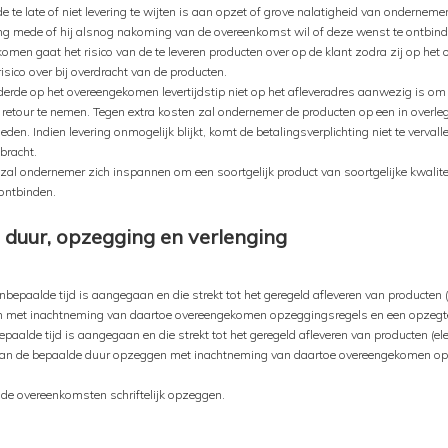
te late of niet levering te wijten is aan opzet of grove nalatigheid van onderneme
ring mede of hij alsnog nakoming van de overeenkomst wil of deze wenst te ontbind
komen gaat het risico van de te leveren producten over op de klant zodra zij op het 
risico over bij overdracht van de producten.
erde op het overeengekomen levertijdstip niet op het afleveradres aanwezig is om
etour te nemen. Tegen extra kosten zal ondernemer de producten op een in overleg 
en. Indien levering onmogelijk blijkt, komt de betalingsverplichting niet te verval
bracht.
, zal ondernemer zich inspannen om een soortgelijk product van soortgelijke kwalite
ontbinden.
: duur, opzegging en verlenging
epaalde tijd is aangegaan en die strekt tot het geregeld afleveren van producten (el
ggen met inachtneming van daartoe overeengekomen opzeggingsregels en een opzeg
aalde tijd is aangegaan en die strekt tot het geregeld afleveren van producten (elek
nde van de bepaalde duur opzeggen met inachtneming van daartoe overeengekomen o
mde overeenkomsten schriftelijk opzeggen.