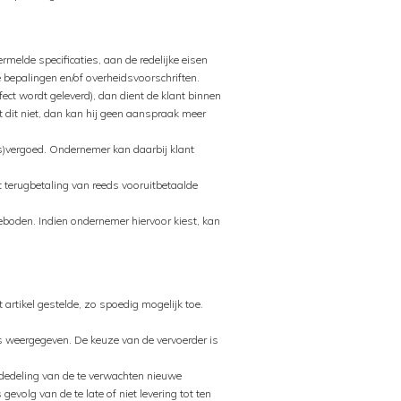
melde specificaties, aan de redelijke eisen
bepalingen en/of overheidsvoorschriften.
ect wordt geleverd), dan dient de klant binnen
t dit niet, dan kan hij geen aanspraak meer
ls)vergoed. Ondernemer kan daarbij klant
ot terugbetaling van reeds vooruitbetaalde
eboden. Indien ondernemer hiervoor kiest, kan
artikel gestelde, zo spoedig mogelijk toe.
 is weergegeven. De keuze van de vervoerder is
ededeling van de te verwachten nieuwe
evolg van de te late of niet levering tot ten