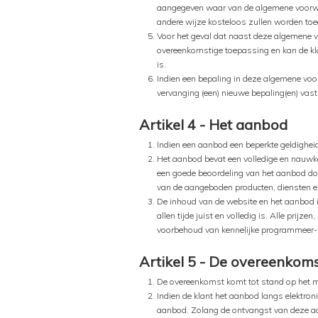
aangegeven waar van de algemene voorwaa
andere wijze kosteloos zullen worden to
Voor het geval dat naast deze algemene v
overeenkomstige toepassing en kan de kla
is.
Indien een bepaling in deze algemene voorw
vervanging (een) nieuwe bepaling(en) vast
Artikel 4 - Het aanbod
Indien een aanbod een beperkte geldighei
Het aanbod bevat een volledige en nauwke
een goede beoordeling van het aanbod do
van de aangeboden producten, diensten en
De inhoud van de website en het aanbod i
allen tijde juist en volledig is. Alle pri
voorbehoud van kennelijke programmeer- 
Artikel 5 - De overeenkom
De overeenkomst komt tot stand op het m
Indien de klant het aanbod langs elektro
aanbod. Zolang de ontvangst van deze aa