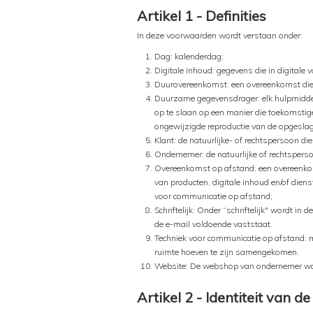
Artikel 1 - Definities
In deze voorwaarden wordt verstaan onder:
Dag: kalenderdag;
Digitale inhoud: gegevens die in digitale
Duurovereenkomst: een overeenkomst die s
Duurzame gegevensdrager: elk hulpmiddel 
op te slaan op een manier die toekomstig
ongewijzigde reproductie van de opgeslag
Klant: de natuurlijke- of rechtspersoon die
Ondernemer: de natuurlijke of rechtsperso
Overeenkomst op afstand: een overeenkom
van producten, digitale inhoud en/of dien
voor communicatie op afstand;
Schriftelijk: Onder “schriftelijk" wordt i
de e-mail voldoende vaststaat.
Techniek voor communicatie op afstand: mi
ruimte hoeven te zijn samengekomen.
Website: De webshop van ondernemer wa
Artikel 2 - Identiteit van 