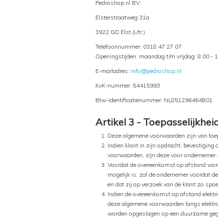
Pedroshop.nl BV;
Elsterstraatweg 31a
3922 GD Elst (Utr.)
Telefoonnummer: 0318 47 27 07
Openingstijden: maandag t/m vrijdag: 8.00 - 
E-mailadres:
info@pedroshop.nl
KvK-nummer: 54415993
Btw-identificatienummer: NL851296464B01
Artikel 3 - Toepasselijkhei
Deze algemene voorwaarden zijn van toe
Indien klant in zijn opdracht, bevestigi
voorwaarden, zijn deze voor ondernemer sl
Voordat de overeenkomst op afstand wordt
mogelijk is, zal de ondernemer voordat d
en dat zij op verzoek van de klant zo sp
Indien de overeenkomst op afstand elektro
deze algemene voorwaarden langs elektro
worden opgeslagen op een duurzame gegeve