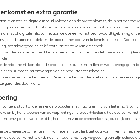
eenkomst en extra garantie
ten, diensten en digitale inhoud voldoen aan de overeenkomst, de in het aanbod ver
n de op de datum van de totstandkoming van de overeenkomst bestaande wettelijke 
de dienst of digitale inhoud niet aan de overeenkomst beantwoordt (gebrekkig of def
jkerwijs had kunnen ontdekken de ondernemer daarvan in kennis te stellen. Doet klan
ng, schadevergoeding en/of restitutie ter zake van dit gebrek.
t, worden na overleg met klant de relevante producten hersteld, vervangen of (dee
ncier
estelde retourneert, kan klant de producten retourneren. Indien er wordt overgegaan t
binnen 30 dagen na ontvangst van de producten terugbetalen.
eranciers eigen garanties bieden. Deze garanties worden niet door ondernemer aang
ze garanties door klant.
oering
tvangen, stuurt ondernemer de producten met inachtneming van het in lid 3 van dit 
kelen bij het uitvoeren van de verplichtingen die voortvloeien uit de overeenkomst.
agen, tenzij op de website of bij het sluiten van de overeenkomst, duidelijk anders
en de overeengekomen termijn kan leveren, stelt hij klant daarvan in kennis met m
 om de overeenkomst te ontbinden en tevens recht op vergoeding van zijn schade als g