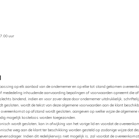
17.00 uur
d
passing op elk aanbod van de ondernemer en op elke tot stand gekomen overeenk
ng of mededeling inhoudende aanvaarding bepalingen of voorwaarden opneemt die af
echts bindend, indien en voor zover deze door ondernemer uitdrukkelijk, schriftelij
 gesloten, wordt de tekst van deze algemene voorwaarden aan de klant beschikbaar 
e overeenkomst op afstand wordt gesloten, aangeven op welke wijze de algemene v
oedig mogelijk kosteloos worden toegezonden.
nisch wordt gesloten, kan in afwijking van het vorige lid en voordat de overeenko
nische weg aan de klant ter beschikking worden gesteld op zodanige wijze dat de
nsdrager. Indien dit redelijkerwijs niet mogelijk is, zal voordat de overeenkoms