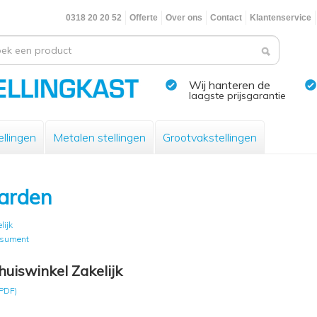
0318 20 20 52
Offerte
Over ons
Contact
Klantenservice
Wij hanteren de
laagste prijsgarantie
llingen
Metalen stellingen
Grootvakstellingen
arden
lijk
nsument
iswinkel Zakelijk
PDF)