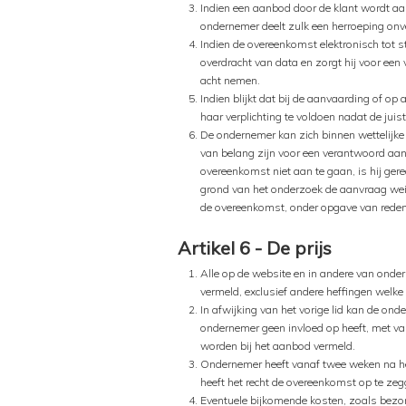
Indien een aanbod door de klant wordt a
ondernemer deelt zulk een herroeping onv
Indien de overeenkomst elektronisch tot s
overdracht van data en zorgt hij voor een
acht nemen.
Indien blijkt dat bij de aanvaarding of o
haar verplichting te voldoen nadat de jui
De ondernemer kan zich binnen wettelijke k
van belang zijn voor een verantwoord aa
overeenkomst niet aan te gaan, is hij ger
grond van het onderzoek de aanvraag weige
de overeenkomst, onder opgave van reden
Artikel 6 - De prijs
Alle op de website en in andere van onder
vermeld, exclusief andere heffingen wel
In afwijking van het vorige lid kan de o
ondernemer geen invloed op heeft, met var
worden bij het aanbod vermeld.
Ondernemer heeft vanaf twee weken na het
heeft het recht de overeenkomst op te ze
Eventuele bijkomende kosten, zoals bezor