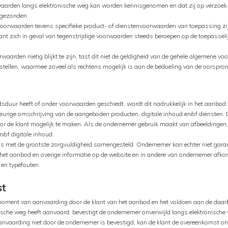
rden langs elektronische weg kan worden kennisgenomen en dat zij op verzoek v
egezonden.
oorwaarden tevens specifieke product- of dienstenvoorwaarden van toepassing zijn,
nt zich in geval van tegenstrijdige voorwaarden steeds beroepen op de toepasseli
aarden nietig blijkt te zijn, tast dit niet de geldigheid van de gehele algemene voo
stellen, waarmee zoveel als rechtens mogelijk is aan de bedoeling van de oorspron
dsduur heeft of onder voorwaarden geschiedt, wordt dit nadrukkelijk in het aanbod
urige omschrijving van de aangeboden producten, digitale inhoud en/of diensten. D
or de klant mogelijk te maken. Als de ondernemer gebruik maakt van afbeeldinge
/of digitale inhoud.
s met de grootste zorgvuldigheid samengesteld. Ondernemer kan echter niet garand
jzen, het aanbod en overige informatie op de website en in andere van ondernemer af
en typefouten.
st
oment van aanvaarding door de klant van het aanbod en het voldoen aan de daarb
nische weg heeft aanvaard, bevestigt de ondernemer onverwijld langs elektronisch
nvaarding niet door de ondernemer is bevestigd, kan de klant de overeenkomst on