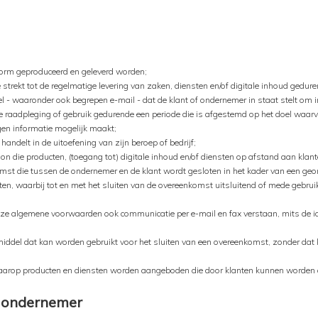
 vorm geproduceerd en geleverd worden;
trekt tot de regelmatige levering van zaken, diensten en/of digitale inhoud gedur
- waaronder ook begrepen e-mail - dat de klant of ondernemer in staat stelt om in
e raadpleging of gebruik gedurende een periode die is afgestemd op het doel waarv
en informatie mogelijk maakt;
 handelt in de uitoefening van zijn beroep of bedrijf;
on die producten, (toegang tot) digitale inhoud en/of diensten op afstand aan klan
st die tussen de ondernemer en de klant wordt gesloten in het kader van een ge
sten, waarbij tot en met het sluiten van de overeenkomst uitsluitend of mede gebr
n deze algemene voorwaarden ook communicatie per e-mail en fax verstaan, mits de ide
ddel dat kan worden gebruikt voor het sluiten van een overeenkomst, zonder dat kl
arop producten en diensten worden aangeboden die door klanten kunnen worden
de ondernemer