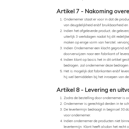
Artikel 7 - Nakoming over
Ondernemer staat er voor in dat de produc
van deugdelijkheid en/of bruikbaarheid e
Indien het afgeleverde product, de gelever
uiterlijk 3 werkdagen nadat hij dit redeli
maken op enige vorm van herstel, vervangi
Indien Ondernemer een klacht gegrond ach
doorverwijzen naar een fabrikant of levera
Indien klant op basis het in dit artikel g
bedragen, zal ondernemer deze bedragen 
Het is mogelijk dat fabrikanten en/of lev
hij wel bemiddelen bij het inroepen van de
Artikel 8 - Levering en uitv
Zodra de bestelling door ondernemer is on
Ondernemer is gerechtigd derden in te scha
De levertermijn bedraagt in beginsel 30 d
voor ondernemer.
Indien ondernemer de producten niet binn
levertermijn. Klant heeft alsdan het recht