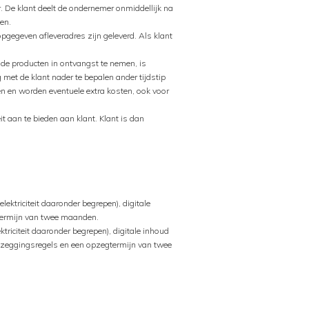
r. De klant deelt de ondernemer onmiddellijk na
en.
opgegeven afleveradres zijn geleverd. Als klant
 de producten in ontvangst te nemen, is
met de klant nader te bepalen ander tijdstip
len en worden eventuele extra kosten, ook voor
it aan te bieden aan klant. Klant is dan
ektriciteit daaronder begrepen), digitale
termijn van twee maanden.
triciteit daaronder begrepen), digitale inhoud
pzeggingsregels en een opzegtermijn van twee