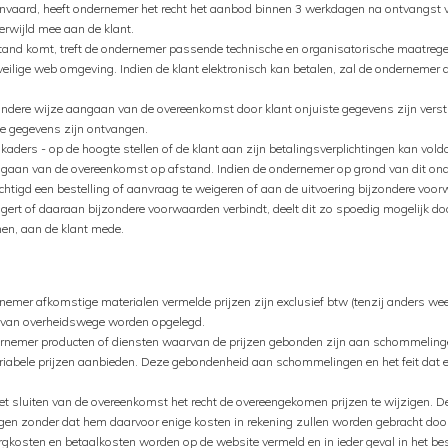
anvaard, heeft ondernemer het recht het aanbod binnen 3 werkdagen na ontvangst 
erwijld mee aan de klant.
tand komt, treft de ondernemer passende technische en organisatorische maatregele
 veilige web omgeving. Indien de klant elektronisch kan betalen, zal de onderneme
p andere wijze aangaan van de overeenkomst door klant onjuiste gegevens zijn vers
ste gegevens zijn ontvangen.
aders - op de hoogte stellen of de klant aan zijn betalingsverplichtingen kan voldo
ngaan van de overeenkomst op afstand. Indien de ondernemer op grond van dit on
echtigd een bestelling of aanvraag te weigeren of aan de uitvoering bijzondere vo
rt of daaraan bijzondere voorwaarden verbindt, deelt dit zo spoedig mogelijk doch
en, aan de klant mede.
nemer afkomstige materialen vermelde prijzen zijn exclusief btw (tenzij anders we
ke van overheidswege worden opgelegd.
ndernemer producten of diensten waarvan de prijzen gebonden zijn aan schommeling
iabele prijzen aanbieden. Deze gebondenheid aan schommelingen en het feit dat eve
 sluiten van de overeenkomst het recht de overeengekomen prijzen te wijzigen. De 
ggen zonder dat hem daarvoor enige kosten in rekening zullen worden gebracht do
gkosten en betaalkosten worden op de website vermeld en in ieder geval in het be