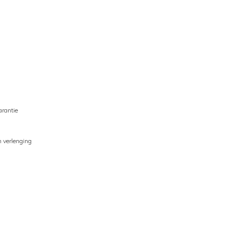
arantie
n verlenging