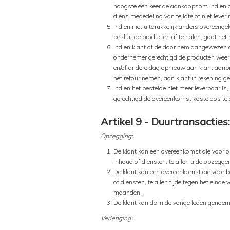
hoogste één keer de aankoopsom indien de 
diens mededeling van te late of niet leve
Indien niet uitdrukkelijk anders overeenge
besluit de producten af te halen, gaat het 
Indien klant of de door hem aangewezen d
ondernemer gerechtigd de producten weer r
en/of andere dag opnieuw aan klant aanbied
het retour nemen, aan klant in rekening ge
Indien het bestelde niet meer leverbaar is
gerechtigd de overeenkomst kosteloos te 
Artikel 9 - Duurtransacties
Opzegging:
De klant kan een overeenkomst die voor onb
inhoud of diensten, te allen tijde opze
De klant kan een overeenkomst die voor bep
of diensten, te allen tijde tegen het ei
maanden.
De klant kan de in de vorige leden genoe
Verlenging: