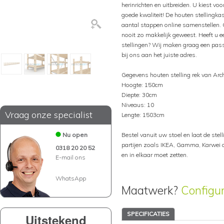
herinrichten en uitbreiden. U kiest voo
goede kwaliteit! De houten stellingka
aantal stappen online samenstellen. 
nooit zo makkelijk geweest. Heeft u ee
stellingen? Wij maken graag een pass
bij ons aan het juiste adres.
Gegevens houten stelling rek van Arc
Hoogte: 150cm
Diepte: 30cm
Niveaus: 10
Vraag onze specialist
Lengte: 1503cm
Nu open
Bestel vanuit uw stoel en laat de stelli
partijen zoals IKEA, Gamma, Karwei of
0318 20 20 52
en in elkaar moet zetten.
E-mail ons
WhatsApp
Maatwerk?
Configu
SPECIFICATIES
Uitstekend