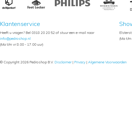
Klantenservice
Sho
Heeft u vragen? Bel 0318 20 20 52 of stuur een e-mail naar
Elsters
info@pedroshop.nl
(Ma t/m 
(Ma t/m vr 8.00 - 17.00 uur)
© Copyright 2026 Pedroshop B.V.
Disclaimer
|
Privacy
|
Algemene Voorwaarden