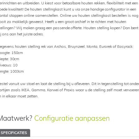
erinrichten en uitbreiden. U kiest voor betaalbare houten rekken, flexibiliteit met een
oede kwaliteit! De houten stellingkast kunt u via onze handige configurator in een
antal stappen online samenstellen. Online uw houten stellingkast bestellen is nog
ooit zo makkelijk geweest. Heeft u een groot archief in te richten met houten
tellingen? Wij maken graag een passende offerte. Houten stelling kopen? Dan bent
ij ons aan het juiste adres.
egevens houten stelling rek van Archos, Bruynzeel, Monta, Eurorek of Easyrack:
oogte: 150cm
iepte: 30cm
iveaus: 10
engte: 1003cm
estel vanuit uw stoel en laat de stelling bij u afleveren. Dit in tegenstelling tot ande
artijen zoals IKEA, Gamma, Karwei of Praxis waar u de stelling zelf moet vervoere
n in elkaar moet zetten.
Maatwerk?
Configuratie aanpassen
SPECIFICATIES