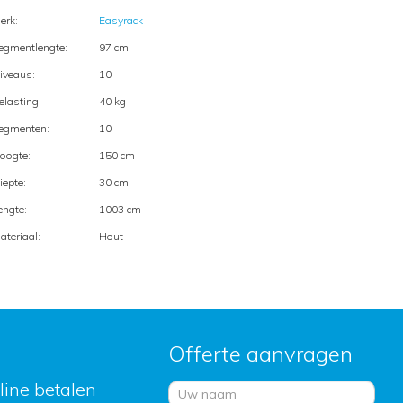
erk:
Easyrack
egmentlengte:
97 cm
iveaus:
10
elasting:
40 kg
egmenten:
10
oogte:
150 cm
iepte:
30 cm
engte:
1003 cm
ateriaal:
Hout
Offerte aanvragen
nline betalen