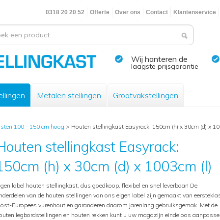
0318 20 20 52
Offerte
Over ons
Contact
Klantenservice
Wij hanteren de
laagste prijsgarantie
llingen
Metalen stellingen
Grootvakstellingen
asten 100 - 150 cm hoog
>
Houten stellingkast Easyrack: 150cm (h) x 30cm (d) x 10
Houten stellingkast Easyrack:
150cm (h) x 30cm (d) x 1003cm (l)
igen label houten stellingkast, dus goedkoop, flexibel en snel leverbaar! De
nderdelen van de houten stellingen van ons eigen label zijn gemaakt van eerstekla
ost-Europees vurenhout en garanderen daarom jarenlang gebruiksgemak. Met de
outen legbordstellingen en houten rekken kunt u uw magazijn eindeloos aanpasse