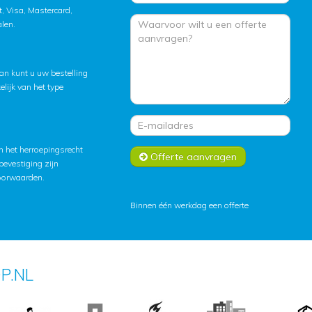
, Visa, Mastercard,
alen.
an kunt u uw bestelling
lijk van het type
 het herroepingsrecht
Offerte aanvragen
lbevestiging zijn
oorwaarden
.
Binnen één werkdag een offerte
P.NL