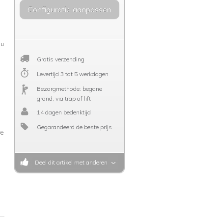
Configuratie aanpassen
 u
Gratis verzending
Levertijd 3 tot 5 werkdagen
Bezorgmethode: begane
grond, via trap of lift
14 dagen bedenktijd
Gegarandeerd de beste prijs
re
n
Deel dit artikel met anderen