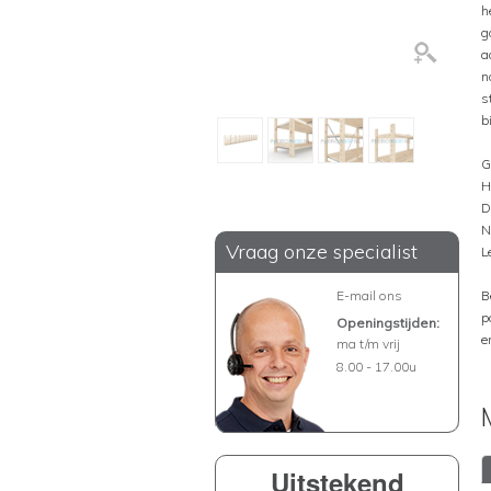
h
g
a
n
s
b
G
H
D
N
Vraag onze specialist
L
E-mail ons
B
p
Openingstijden:
e
ma t/m vrij
8.00 - 17.00u
Uitstekend