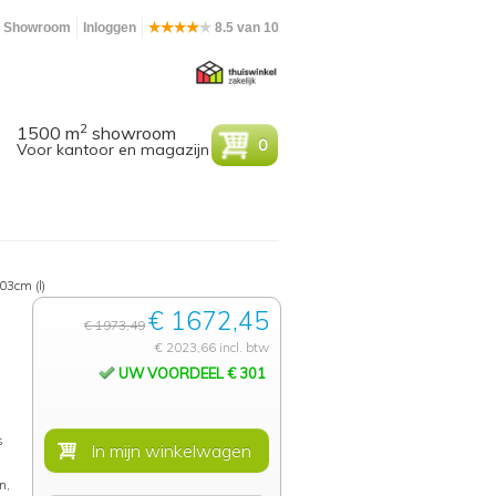
Showroom
Inloggen
8.5 van 10
2
1500 m
showroom
0
Voor kantoor en magazijn
03cm (l)
€ 1672,45
€ 1973,49
€ 2023,66 incl. btw
UW VOORDEEL € 301
s
n,