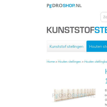
Kunststof stellingen
Houten ste
Home
>
Houten stellingen
>
Houten stellingk
E
o
O
h