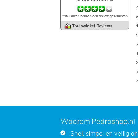
M
298 klanten hebben een review geschreven
S
Thuiswinkel Reviews
N
B
S
H
D
L
M
Waarom Pedroshop.nl
Snel, simpel en veilig o