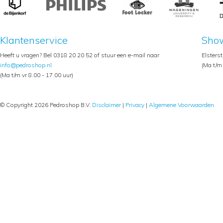
Klantenservice
Sho
Heeft u vragen? Bel 0318 20 20 52 of stuur een e-mail naar
Elsters
info@pedroshop.nl
(Ma t/m 
(Ma t/m vr 8.00 - 17.00 uur)
© Copyright 2026 Pedroshop B.V.
Disclaimer
|
Privacy
|
Algemene Voorwaarden