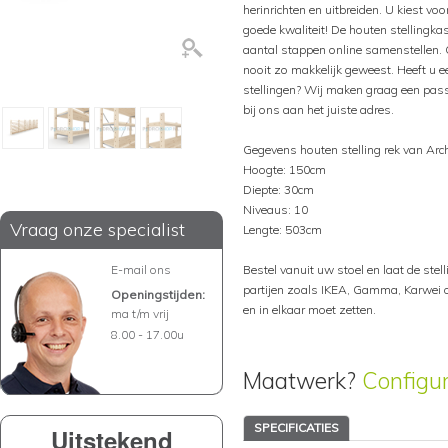
herinrichten en uitbreiden. U kiest voo
goede kwaliteit! De houten stellingka
aantal stappen online samenstellen. 
nooit zo makkelijk geweest. Heeft u ee
stellingen? Wij maken graag een pass
bij ons aan het juiste adres.
Gegevens houten stelling rek van Arc
Hoogte: 150cm
Diepte: 30cm
Niveaus: 10
Vraag onze specialist
Lengte: 503cm
E-mail ons
Bestel vanuit uw stoel en laat de stelli
partijen zoals IKEA, Gamma, Karwei of
Openingstijden:
en in elkaar moet zetten.
ma t/m vrij
8.00 - 17.00u
Maatwerk?
Configu
SPECIFICATIES
Uitstekend