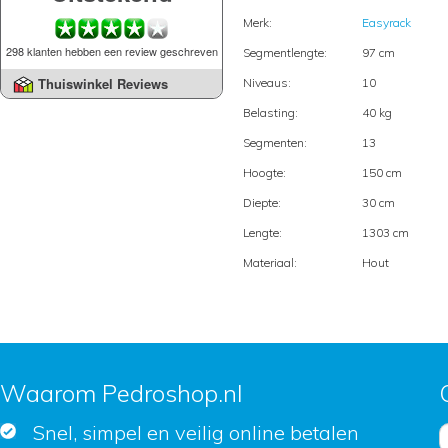
Merk:
Easyrack
298 klanten hebben een review geschreven
Segmentlengte:
97 cm
Thuiswinkel Reviews
Niveaus:
10
Belasting:
40 kg
Segmenten:
13
Hoogte:
150 cm
Diepte:
30 cm
Lengte:
1303 cm
Materiaal:
Hout
Waarom Pedroshop.nl
Snel, simpel en veilig online betalen