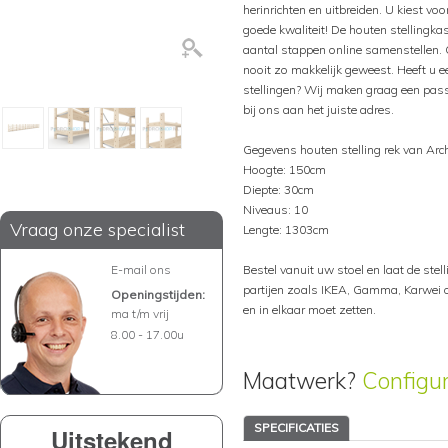
herinrichten en uitbreiden. U kiest voo
goede kwaliteit! De houten stellingka
aantal stappen online samenstellen. 
nooit zo makkelijk geweest. Heeft u ee
stellingen? Wij maken graag een pass
bij ons aan het juiste adres.
Gegevens houten stelling rek van Arc
Hoogte: 150cm
Diepte: 30cm
Niveaus: 10
Vraag onze specialist
Lengte: 1303cm
E-mail ons
Bestel vanuit uw stoel en laat de stelli
partijen zoals IKEA, Gamma, Karwei of
Openingstijden:
en in elkaar moet zetten.
ma t/m vrij
8.00 - 17.00u
Maatwerk?
Configu
SPECIFICATIES
Uitstekend