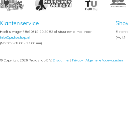
Klantenservice
Sho
Heeft u vragen? Bel 0318 20 20 52 of stuur een e-mail naar
Elsters
info@pedroshop.nl
(Ma t/m 
(Ma t/m vr 8.00 - 17.00 uur)
© Copyright 2026 Pedroshop B.V.
Disclaimer
|
Privacy
|
Algemene Voorwaarden