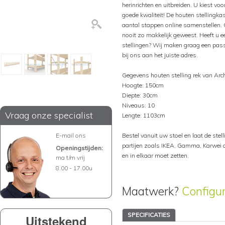
herinrichten en uitbreiden. U kiest voo
goede kwaliteit! De houten stellingka
aantal stappen online samenstellen. 
nooit zo makkelijk geweest. Heeft u ee
stellingen? Wij maken graag een pass
bij ons aan het juiste adres.
Gegevens houten stelling rek van Arc
Hoogte: 150cm
Diepte: 30cm
Niveaus: 10
Vraag onze specialist
Lengte: 1103cm
E-mail ons
Bestel vanuit uw stoel en laat de stelli
partijen zoals IKEA, Gamma, Karwei of
Openingstijden:
en in elkaar moet zetten.
ma t/m vrij
8.00 - 17.00u
Maatwerk?
Configu
SPECIFICATIES
Uitstekend