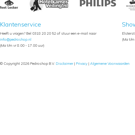
Klantenservice
Sho
Heeft u vragen? Bel 0318 20 20 52 of stuur een e-mail naar
Elsters
info@pedroshop.nl
(Ma t/m 
(Ma t/m vr 8.00 - 17.00 uur)
© Copyright 2026 Pedroshop B.V.
Disclaimer
|
Privacy
|
Algemene Voorwaarden