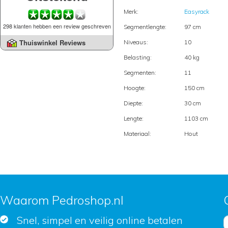
Merk:
Easyrack
298 klanten hebben een review geschreven
Segmentlengte:
97 cm
Thuiswinkel Reviews
Niveaus:
10
Belasting:
40 kg
Segmenten:
11
Hoogte:
150 cm
Diepte:
30 cm
Lengte:
1103 cm
Materiaal:
Hout
Waarom Pedroshop.nl
Snel, simpel en veilig online betalen