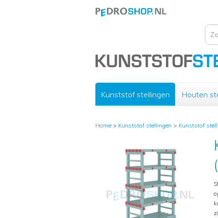
Kunststof stellingen
Houten ste
Home
>
Kunststof stellingen
>
Kunststof stel
S
o
k
z