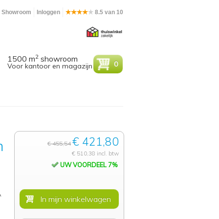
Showroom
Inloggen
8.5 van 10
2
1500 m
showroom
0
Voor kantoor en magazijn
€ 421,80
m
€ 455,54
€ 510,38 incl. btw
UW VOORDEEL 7%
A