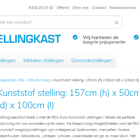
0318 20 20 52
Offerte
Over ons
Contact
Klantenservice
Wij hanteren de
laagste prijsgarantie
llingen
Metalen stellingen
Grootvakstellingen
lingkasten 150 - 200 cm hoog
>
Kunststof stelling: 157cm (h) x 50cm (d) x 100cm (l)
Kunststof stelling: 157cm (h) x 50c
(d) x 100cm (l)
tellingspecialist biedt u met de REA Euro kunststof stellingen / rekken de perfecte
plossing om uw voorraden op te slaan. De toepassingsmogelijkheden voor de RE
unststof magazijnstellingen zijn onbegrensd: koelruimtes, vriescellen, horeca,
iekenhuizen, laboratoria, schepen, scholen, zwembaden en ga zo maar door. Het