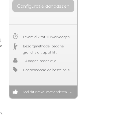
e
Configuratie aanpassen
Levertijd 7 tot 10 werkdagen
j
nd
Bezorgmethode: begane
grond, via trap of lift
14 dagen bedenktijd
Gegarandeerd de beste prijs
Deel dit artikel met anderen
n.