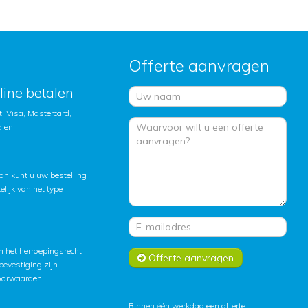
Offerte aanvragen
nline betalen
, Visa, Mastercard,
alen.
an kunt u uw bestelling
lijk van het type
 het herroepingsrecht
Offerte aanvragen
lbevestiging zijn
oorwaarden
.
Binnen één werkdag een offerte