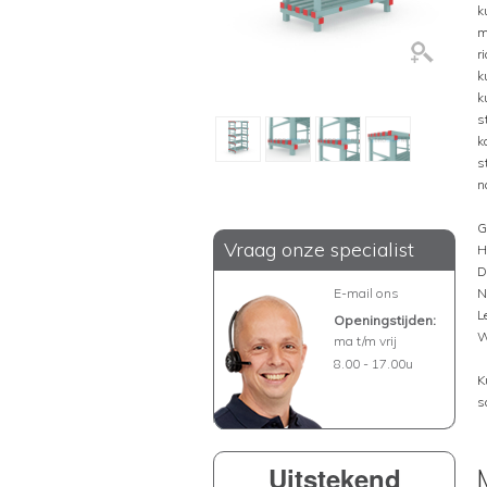
k
m
r
k
k
s
k
s
n
G
Vraag onze specialist
H
D
E-mail ons
N
L
Openingstijden:
W
ma t/m vrij
8.00 - 17.00u
K
s
Uitstekend