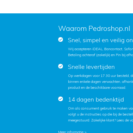
Waarom Pedroshop.nl
Snel, simpel en veilig o
Wij accepteren iDEAL, Bancontact, Sofort
Betaling achteraf (zakelijk) en Pin bij afh
Snelle levertijden
Op werkdagen voor 17.30 uur besteld, d
binnen enkele dagen verwachten, afhanke
product en de beschikbare voorraad.
14 dagen bedenktijd
Om als consument gebruik te maken van
volgt u de instructies op die bij de beste
meegestuurd. Zakelijke klant?
Lees de v
Meer informatie >