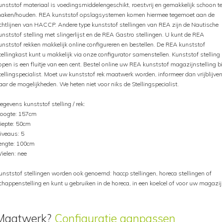
unststof materiaal is voedingsmiddelengeschikt, roestvrij en gemakkelijk schoon t
aken/houden. REA kunststof opslagsystemen komen hiermee tegemoet aan de
ichtlijnen van HACCP. Andere type kunststof stellingen van REA zijn de Nautische
unststof stelling met slingerlijst en de REA Gastro stellingen. U kunt de REA
unststof rekken makkelijk online configureren en bestellen. De REA kunststof
tellingkast kunt u makkelijk via onze configurator samenstellen. Kunststof stelling
open is een fluitje van een cent. Bestel online uw REA kunststof magazijnstelling bi
tellingspecialist. Moet uw kunststof rek maatwerk worden, informeer dan vrijblijve
aar de mogelijkheden. We heten niet voor niks de Stellingspecialist.
egevens kunststof stelling / rek:
oogte: 157cm
iepte: 50cm
iveaus: 5
engte: 100cm
ielen: nee
unststof stellingen worden ook genoemd: haccp stellingen, horeca stellingen of
chappenstelling en kunt u gebruiken in de horeca, in een koelcel of voor uw magazij
Maatwerk?
Configuratie aanpassen