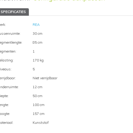
SPECIFICATIES
erk:
REA
ussenruimte:
30 cm
egmentlengte:
85 cm
egmenten:
1
elasting:
170 kg
iveaus:
5
errijdbaar:
Niet verrijdbaar
nderruimte:
12 cm
iepte:
50 cm
engte:
100 cm
oogte:
157 cm
ateriaal:
Kunststof