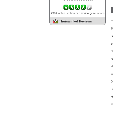
298 klanten hebben een review geschreven
Thuiswinkel Reviews
M
T
S
S
B
N
V
O
D
L
H
M